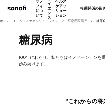
サノ
ヘルス
イ
フィ
ケアソ
エ
報道関係の皆
につ
リュー
ン
いて
ション
ス
ホーム
ヘルスケアソリューション
医療用医薬品
糖尿
糖尿病
100年にわたり、私たちはイノベーションを
歩み続けます。
これからの将