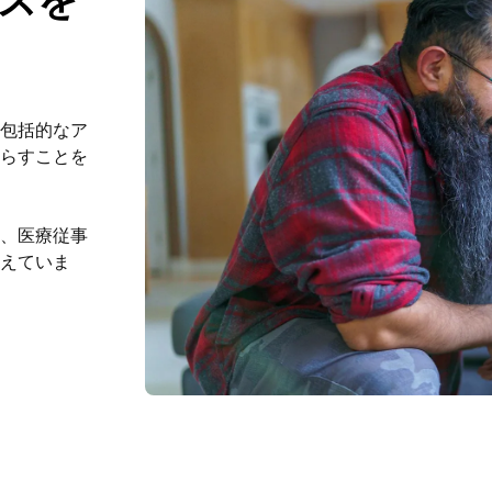
スを
包括的なア
らすことを
、医療従事
えていま