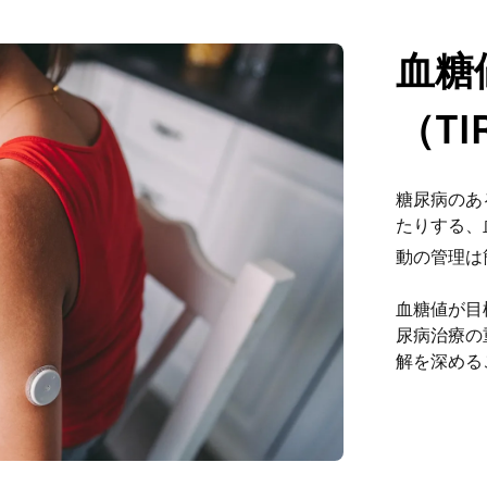
血糖値
（TI
糖尿病のあ
たりする、
動の管理は
血糖値が目標範
尿病治療の
解を深める