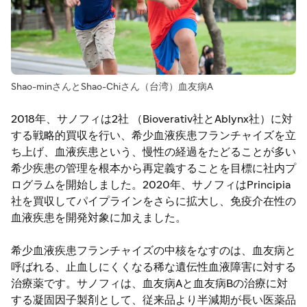
Shao-minさんとShao-Chiさん（台湾）血友病A
2018年、サノフィは2社 （Bioverativ社とAblynx社）に対
する戦略的買収を行い、希少血液疾患フランチャイズを立
ち上げ、血液疾患という、慢性の経過をたどることが多い
希少疾患の管理を根本から再定義することを目標に社内プ
ログラムを開始しました。2020年、サノフィはPrincipia
社を買収してパイプラインをさらに拡大し、免疫介在性の
血液疾患を開発対象に加えました。
希少血液疾患フランチャイズの中核をなすのは、血友病と
呼ばれる、止血しにくくなる稀な遺伝性血液障害に対する
治療薬です。サノフィは、血友病Aと血友病Bの治療に対
する凝固因子製剤として、従来品より半減期が長い医薬品