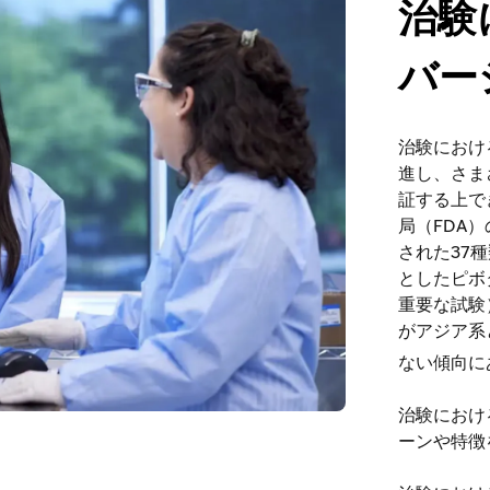
治験
バー
治験におけ
進し、さま
証する上で
局（FDA
された37
としたピボ
重要な試験
がアジア系
ない傾向に
治験におけ
ーンや特徴