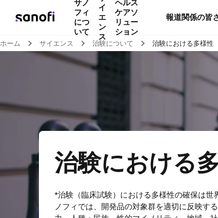
サノ
ヘルス
イ
フィ
ケアソ
エ
報道関係の皆
につ
リュー
ン
いて
ション
ス
ホーム
サイエンス
治験について
治験における多様性
治験における
*治験（臨床試験）における多様性の確保は世
ノフィでは、開発品の対象群を適切に反映する