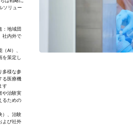
ちは戦略に
ルソリュー
進：地域団
、社内外で
（AI）、
画を策定し
り多様な参
する医療機
ます
者や治験実
えるための
決）、治験
および社外