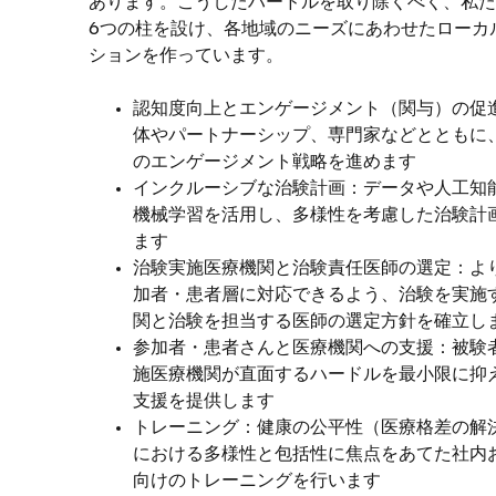
あります。こうしたハードルを取り除くべく、私た
6つの柱を設け、各地域のニーズにあわせたローカ
ションを作っています。
認知度向上とエンゲージメント（関与）の促
体やパートナーシップ、専門家などとともに
のエンゲージメント戦略を進めます
インクルーシブな治験計画：データや人工知能
機械学習を活用し、多様性を考慮した治験計
ます
治験実施医療機関と治験責任医師の選定：よ
加者・患者層に対応できるよう、治験を実施
関と治験を担当する医師の選定方針を確立し
参加者・患者さんと医療機関への支援：被験
施医療機関が直面するハードルを最小限に抑
支援を提供します
トレーニング：健康の公平性（医療格差の解
における多様性と包括性に焦点をあてた社内
向けのトレーニングを行います