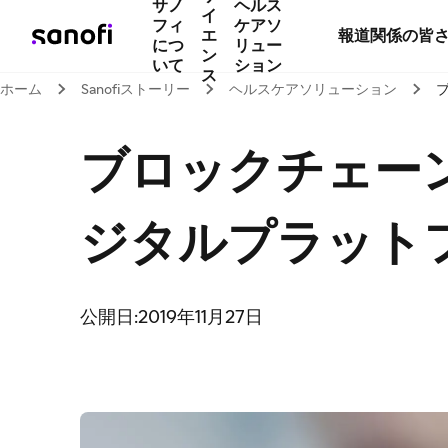
サノ
ヘルス
イ
フィ
ケアソ
エ
報道関係の皆
につ
リュー
ン
いて
ション
ス
ホーム
Sanofiストーリー
ヘルスケアソリューション
ブロックチェー
ジタルプラット
公開日:2019年11月27日