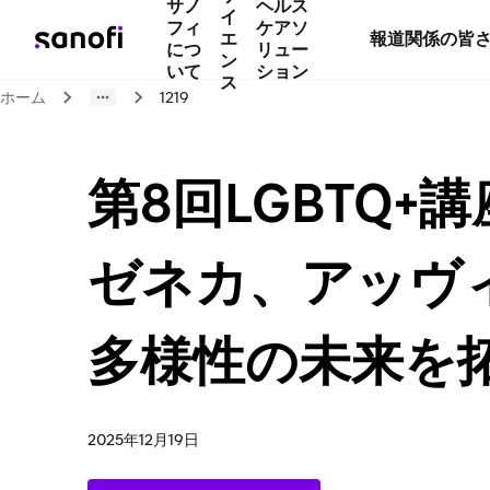
サノ
ヘルス
イ
フィ
ケアソ
エ
報道関係の皆
につ
リュー
ン
いて
ション
ス
ホーム
1219
第8回LGBTQ+講座
ゼネカ、アッヴ
多様性の未来を拓
2025年12月19日