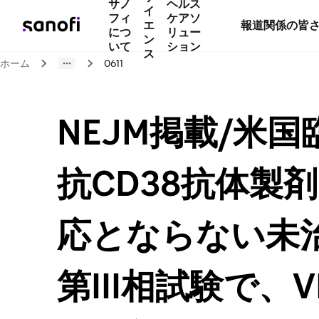
サノ
ヘルス
イ
フィ
ケアソ
エ
報道関係の皆
につ
リュー
ン
いて
ション
ス
ホーム
0611
NEJM掲載/米
抗CD38抗体製
応とならない未
第III相試験で