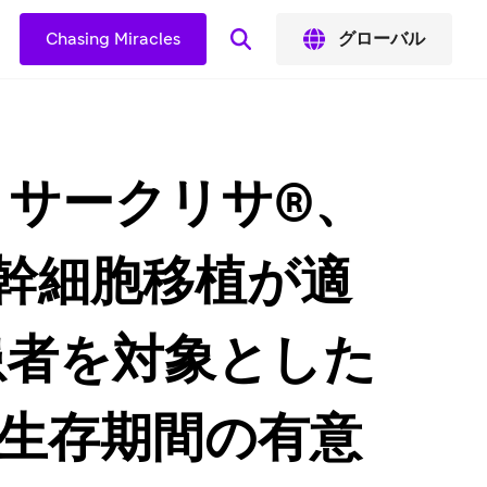
Chasing Miracles
グローバル
：サークリサ®、
血幹細胞移植が適
患者を対象とした
悪生存期間の有意