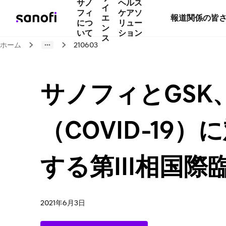
サノ
ヘルス
イ
フィ
ケアソ
エ
報道関係の皆
につ
リュー
ン
いて
ション
ス
ホーム
210603
サノフィとGS
（COVID-1
する第III相国
2021年6月3日