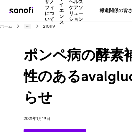
サノ
ヘルス
イ
フィ
ケアソ
エ
報道関係の皆
につ
リュー
ン
いて
ション
ス
ホーム
210119
ポンペ病の酵素
性のあるavalgl
らせ
2021年1月19日