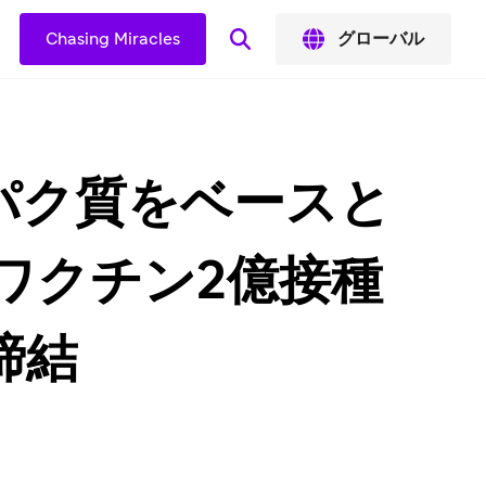
Chasing Miracles
グローバル
パク質をベースと
防ワクチン2億接種
締結