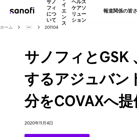
サノ
ヘルス
イ
フィ
ケアソ
エ
報道関係の皆
につ
リュー
ン
いて
ション
ス
ホーム
201104
サノフィとGSK
するアジュバント
分をCOVAXへ
2020年11月4日