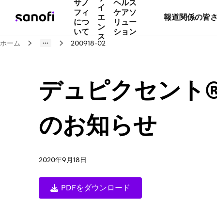
サノ
ヘルス
イ
フィ
ケアソ
エ
報道関係の皆
につ
リュー
ン
いて
ション
ス
ホーム
200918-02
デュピクセント®
のお知らせ
2020年9月18日
PDFをダウンロード