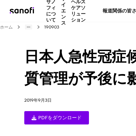
サノ
ヘルス
イ
フィ
ケアソ
エ
報道関係の皆
につ
リュー
ン
いて
ション
ス
ホーム
190903
日本人急性冠症
質管理が予後に
2019年9月3日
PDFをダウンロード